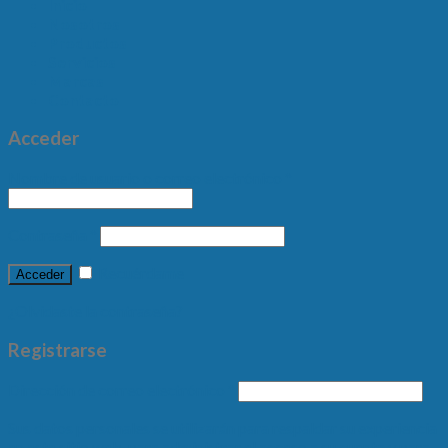
Inicio
Nosotros
Productos
Servicios
Marcas
Contacto
Acceder
Nombre de usuario o correo electrónico
*
Contraseña
*
Recuérdame
Acceder
¿Olvidaste la contraseña?
Registrarse
Dirección de correo electrónico
*
Sus datos personales se utilizarán para respaldar su experiencia
en este sitio web, para administrar el acceso a su cuenta y para