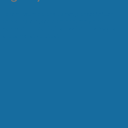
Lorem ipsum dolor sit amet, consectetuer
adipiscing elit, sed diam nonummy nibh
euismod tincidunt ut laoreet dolore magna
aliquam erat volutpat