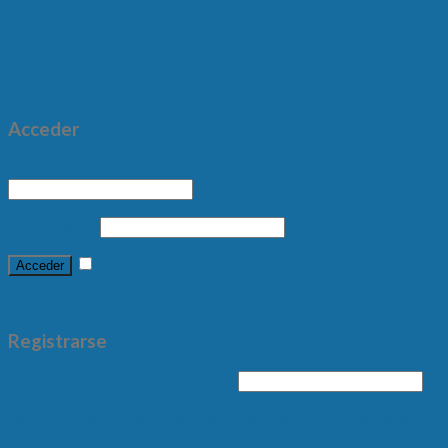
Nosotros
Productos
Servicios
Marcas
Contacto
Acceder
Nombre de usuario o correo electrónico
*
Contraseña
*
Recuérdame
Acceder
¿Olvidaste la contraseña?
Registrarse
Dirección de correo electrónico
*
Sus datos personales se utilizarán para respaldar su experiencia
en este sitio web, para administrar el acceso a su cuenta y para