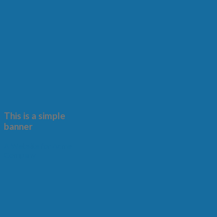
This is a simple
banner
A Website for Acme
Company